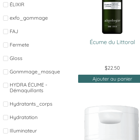
ÉLIXIR
exfo_gommage
FAJ
Écume du Littoral
Fermete
Gloss
$
22.50
Gonmmage_masque
Ajouter au panier
HYDRA ÉCUME -
Démaquillants
Hydratants_corps
Hydratation
Illuminateur