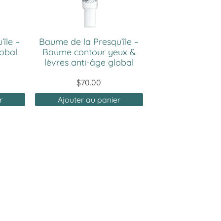
île –
Baume de la Presqu’île –
obal
Baume contour yeux &
lèvres anti-âge global
$
70.00
r
Ajouter au panier