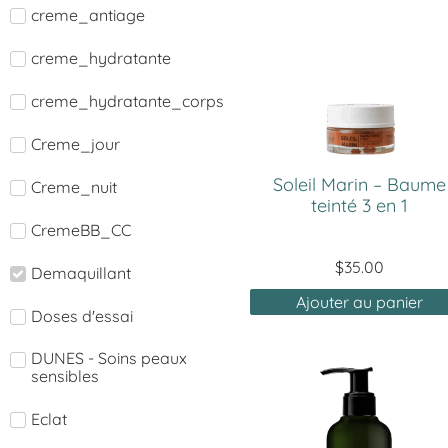
creme_antiage
creme_hydratante
creme_hydratante_corps
Creme_jour
Soleil Marin – Baume
Creme_nuit
teinté 3 en 1
CremeBB_CC
$
35.00
Demaquillant
Ajouter au panier
Doses d'essai
DUNES - Soins peaux
sensibles
Eclat