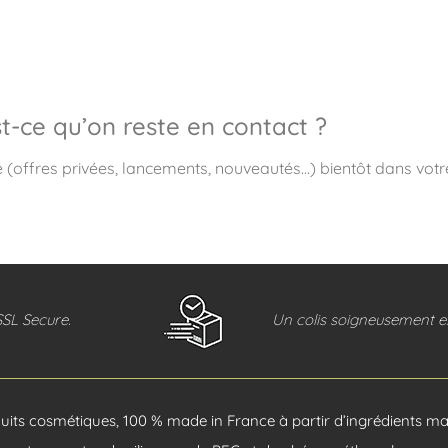
t-ce qu’on reste en contact ?
e (offres privées, lancements, nouveautés…) bientôt dans votre
SSL Secure.
Un colis soigneusement ex
its cosmétiques, 100 % made in France à partir d’ingrédients mar