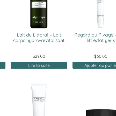
Lait du Littoral – Lait
Regard du Rivage –
corps hydro-revitalisant
lift éclat yeux
$
29.00
$
60.00
Lire la suite
Ajouter au panie