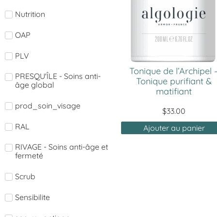
Nutrition
OAP
PLV
Tonique de l’Archipel 
PRESQU'ÎLE - Soins anti-
Tonique purifiant &
âge global
matifiant
prod_soin_visage
$
33.00
RAL
Ajouter au panier
RIVAGE - Soins anti-âge et
fermeté
Scrub
Sensibilite