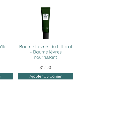
’île
Baume Lèvres du Littoral
– Baume lèvres
nourrissant
$
12.50
r
Ajouter au panier