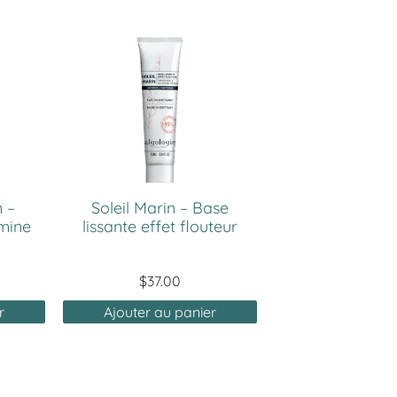
n –
Soleil Marin – Base
mine
lissante effet flouteur
$
37.00
r
Ajouter au panier