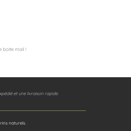
 boite mail !
pédié et une livraison rapide.
ins naturels.