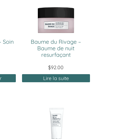
 Soin
Baume du Rivage –
Baume de nuit
resurfaçant
$
92.00
r
Lire la suite