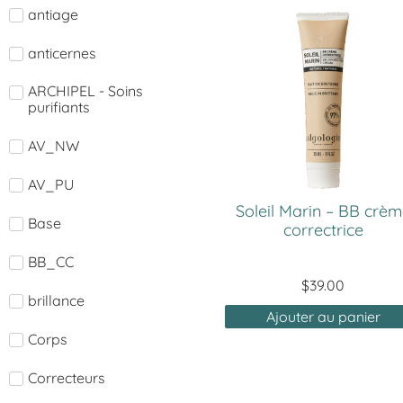
antiage
anticernes
ARCHIPEL - Soins
purifiants
AV_NW
AV_PU
Soleil Marin – BB crè
Base
correctrice
BB_CC
$
39.00
brillance
Ajouter au panier
Corps
Correcteurs