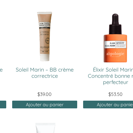
me
Soleil Marin – BB crème
Élixir Soleil Mari
correctrice
Concentré bonne 
perfecteur
$
39.00
$
53.50
Ajouter au panier
Ajouter au panie