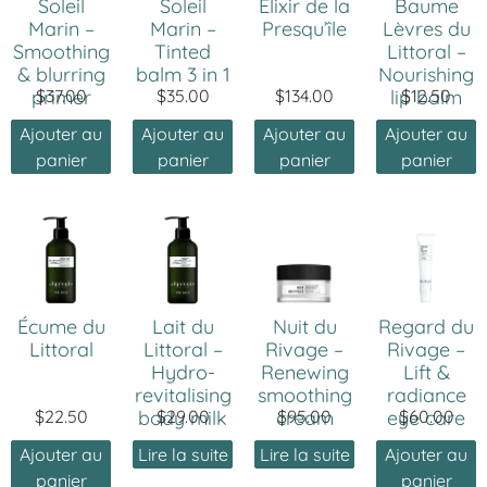
Soleil
Soleil
Élixir de la
Baume
Marin –
Marin –
Presqu’île
Lèvres du
Smoothing
Tinted
Littoral –
& blurring
balm 3 in 1
Nourishing
primer
$
37.00
$
35.00
$
134.00
lip balm
$
12.50
Ajouter au
Ajouter au
Ajouter au
Ajouter au
panier
panier
panier
panier
Écume du
Lait du
Nuit du
Regard du
Littoral
Littoral –
Rivage –
Rivage –
Hydro-
Renewing
Lift &
revitalising
smoothing
radiance
$
22.50
body milk
$
29.00
cream
$
95.00
eye care
$
60.00
Ajouter au
Lire la suite
Lire la suite
Ajouter au
panier
panier