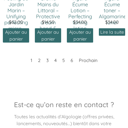
Jardin
Mains du
Écume
Écume
Marin –
Littoral –
Lotion –
toner –
Unifying
Protective
Perfecting
Algamarine
perfecting
$
62.00
cream
$
14.50
toning
$
34.00
$
toner
34.00
micro-
hand &
lotion
Ajouter au
Ajouter au
Ajouter au
Lire la suite
peeling
nail
panier
panier
panier
1
2
3
4
5
6
Prochain
Est-ce qu’on reste en contact ?
Toutes les actualités d’Algologie (offres privées,
lancements, nouveautés…) bientôt dans votre