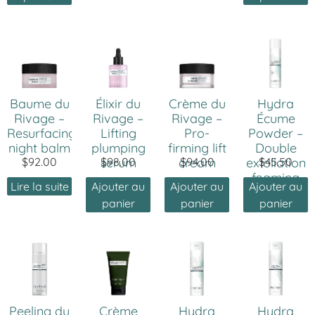
Baume du
Élixir du
Crème du
Hydra
Rivage –
Rivage –
Rivage –
Écume
Resurfacing
Lifting
Pro-
Powder –
night balm
plumping
firming lift
Double
$
92.00
serum
$
98.00
cream
$
94.00
exfoliation
$
45.50
foaming
Lire la suite
Ajouter au
Ajouter au
Ajouter au
powder
panier
panier
panier
Peeling du
Crème
Hydra
Hydra