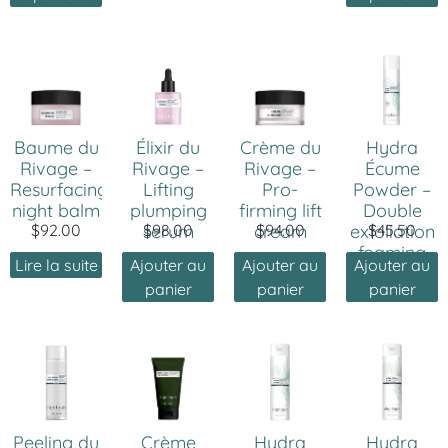
Baume du
Élixir du
Crème du
Hydra
Rivage –
Rivage –
Rivage –
Écume
Resurfacing
Lifting
Pro-
Powder –
night balm
plumping
firming lift
Double
$
92.00
serum
$
98.00
cream
$
94.00
exfoliation
$
45.50
foaming
Lire la suite
Ajouter au
Ajouter au
Ajouter au
powder
panier
panier
panier
Peeling du
Crème
Hydra
Hydra