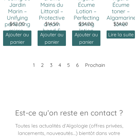
Jardin
Mains du
Écume
Écume
Marin –
Littoral –
Lotion –
toner –
Unifying
Protective
Perfecting
Algamarine
perfecting
$
62.00
cream
$
14.50
toning
$
34.00
$
toner
34.00
micro-
hand &
lotion
Ajouter au
Ajouter au
Ajouter au
Lire la suite
peeling
nail
panier
panier
panier
1
2
3
4
5
6
Prochain
Est-ce qu’on reste en contact ?
Toutes les actualités d’Algologie (offres privées,
lancements, nouveautés…) bientôt dans votre