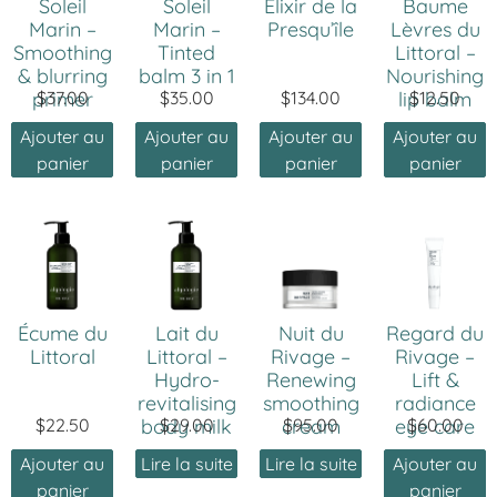
Soleil
Soleil
Élixir de la
Baume
Marin –
Marin –
Presqu’île
Lèvres du
Smoothing
Tinted
Littoral –
& blurring
balm 3 in 1
Nourishing
primer
$
37.00
$
35.00
$
134.00
lip balm
$
12.50
Ajouter au
Ajouter au
Ajouter au
Ajouter au
panier
panier
panier
panier
Écume du
Lait du
Nuit du
Regard du
Littoral
Littoral –
Rivage –
Rivage –
Hydro-
Renewing
Lift &
revitalising
smoothing
radiance
$
22.50
body milk
$
29.00
cream
$
95.00
eye care
$
60.00
Ajouter au
Lire la suite
Lire la suite
Ajouter au
panier
panier