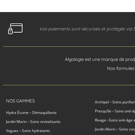
Vos paiements sont sécurisés et protégés via 
Algologie est une marque de produ
Nos formules 
NOS GAMMES
Archipel – Soins purifia
Presqu’île – Soins anti-
Hydra Écume – Démaquillants
Rivage –Soins anti-âge 
Jardin Marin – Soins revitalisants
Jardin Marin – Soins cor
Vagues – Soins hydratants