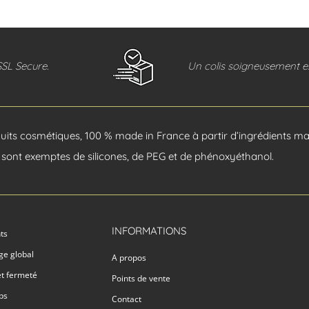
SSL Secure.
Un colis soigneusement ex
its cosmétiques, 100 % made in France à partir d’ingrédients mar
sont exemptes de silicones, de PEG et de phénoxyéthanol.
INFORMATIONS
nts
âge global
A propos
et fermeté
Points de vente
ps
Contact