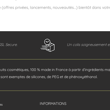
e (offres privées, lancements, nouveautés…) bientôt dans votre
SSL Secure.
Un colis soigneusement ex
its cosmétiques, 100 % made in France à partir d’ingrédients mar
sont exemptes de silicones, de PEG et de phénoxyéthanol.
INFORMATIONS
nts