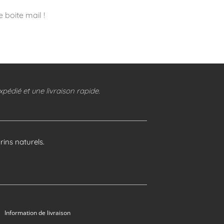
 boite mail !
pédié et une livraison rapide.
ins naturels.
Information de livraison