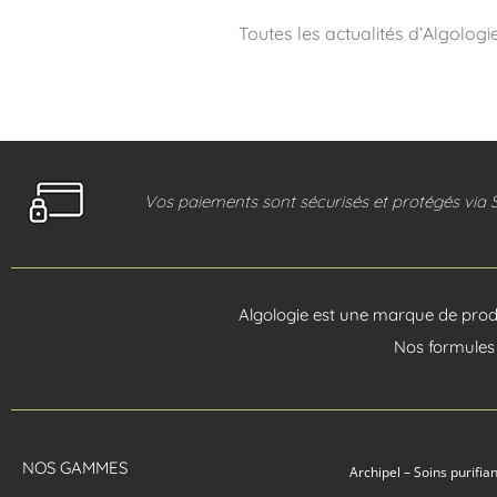
Toutes les actualités d’Algologi
Vos paiements sont sécurisés et protégés via 
Algologie est une marque de produ
Nos formules 
NOS GAMMES
Archipel – Soins purifia