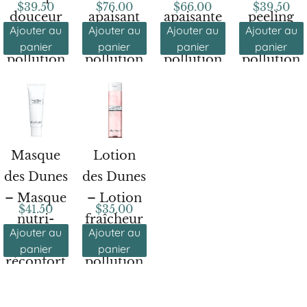
$
39.50
$
76.00
$
66.00
$
39.50
douceur
apaisant
apaisante
peeling
Ajouter au
Ajouter au
Ajouter au
Ajouter au
anti-
& anti-
& anti-
anti-
panier
panier
panier
panier
pollution
pollution
pollution
pollution
Masque
Lotion
des Dunes
des Dunes
– Masque
– Lotion
$
41.50
$
35.00
nutri-
fraîcheur
Ajouter au
Ajouter au
apaisant
anti-
panier
panier
réconfort
pollution