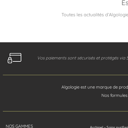
Es
Toutes les actualités d’Algologi
Vos paiements sont sécurisés et protégés via 
Algologie est une marque de produ
Nos formules 
NOS GAMMES
Archipel – Soins purifia