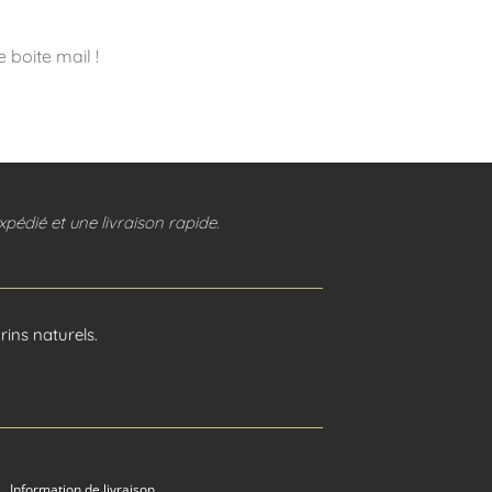
 boite mail !
pédié et une livraison rapide.
ins naturels.
Information de livraison