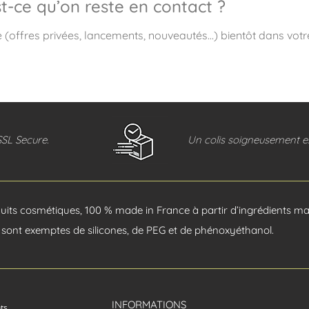
t-ce qu’on reste en contact ?
e (offres privées, lancements, nouveautés…) bientôt dans votre
SSL Secure.
Un colis soigneusement ex
its cosmétiques, 100 % made in France à partir d’ingrédients mar
sont exemptes de silicones, de PEG et de phénoxyéthanol.
INFORMATIONS
nts