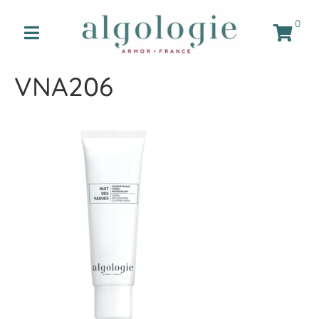
0
VNA206